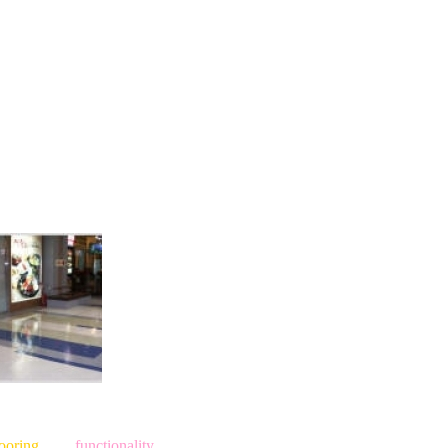
looring
with
functionality.