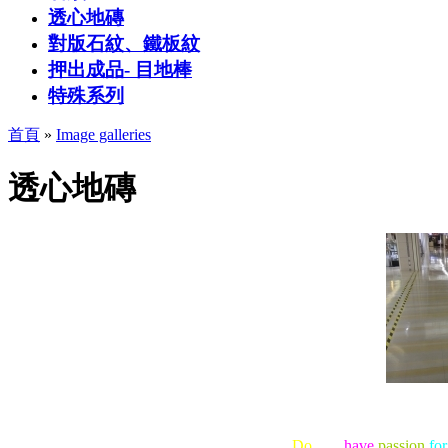
透心地磚
對版石紋、鐵板紋
押出成品- 目地棒
特殊系列
首頁
»
Image galleries
透心地磚
Do
you
have
passion
for