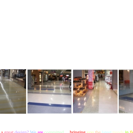
a
great
design
?
We
are
committed
to
bringing
you
the
latest
trends
in
f