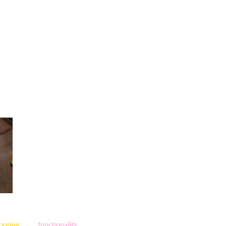
looring
with
functionality.