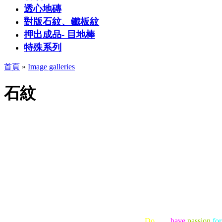
透心地磚
對版石紋、鐵板紋
押出成品- 目地棒
特殊系列
首頁
»
Image galleries
石紋
Do
you
have
passion
for