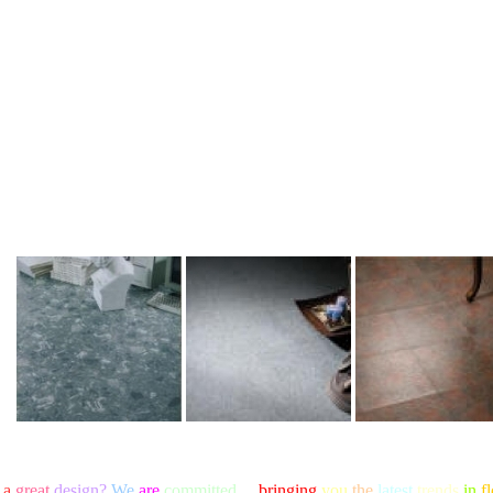
a
great
design
?
We
are
committed
to
bringing
you
the
latest
trends
in
f